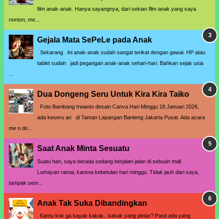
film anak-anak. Hanya sayangnya, dari sekian film anak yang saya
nonton, me...
Gejala Mata SePeLe pada Anak
Sekarang ini anak-anak sudah sangat terikat dengan gawai. HP atau
tablet sudah jadi pegangan anak-anak sehari-hari. Bahkan sejak usia
...
Dua Dongeng Seru Untuk Kira Kira Taiko
Foto Bambang Irwanto desain Canva Hari Minggu 18 Januari 2026,
ada keseru an di Taman Lapangan Banteng Jakarta Pusat. Ada acara
me n do...
Saat Anak Minta Sesuatu
Suatu hari, saya berada sedang berjalan-jalan di sebuah mall.
Lumayan ramai, karena kebetulan hari minggu. Tidak jauh dari saya,
tampak seor...
Anak Tak Suka Dibandingkan
Kamu kok ga kayak kakak.. kakak yang pintar? Pasti ada yang