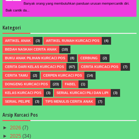
Banyak orang yang membutuhkan panduan urusan mempercantik diri.
Baik cantik da...
Kategori
ARTIKEL ANAK
(3)
ARTIKEL RUMAH KURCACI POS
(4)
BEDAH NASKAH CERITA ANAK
(10)
BUKU ANAK PILIHAN KURCACI POS
(8)
CERBUNG
(2)
CERITA DARI KELAS KURCACI POS
(67)
CERITA KURCACI POS
(7)
CERITA TAMU
(2)
CERPEN KURCACI POS
(14)
DONGENG KURCACI POS
(23)
FABEL
(1)
KELAS KURCACI POS
(3)
SERIAL KURCACI PILI DAN LIPI
(3)
SERIAL PELIPE
(3)
TIPS MENULIS CERITA ANAK
(7)
Arsip Kurcaci Pos
►
2026
(7)
►
2025
(34)