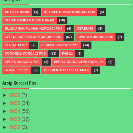
ARTIKEL ANAK
(3)
ARTIKEL RUMAH KURCACI POS
(4)
BEDAH NASKAH CERITA ANAK
(10)
BUKU ANAK PILIHAN KURCACI POS
(8)
CERBUNG
(2)
CERITA DARI KELAS KURCACI POS
(67)
CERITA KURCACI POS
(7)
CERITA TAMU
(2)
CERPEN KURCACI POS
(14)
DONGENG KURCACI POS
(23)
FABEL
(1)
KELAS KURCACI POS
(3)
SERIAL KURCACI PILI DAN LIPI
(3)
SERIAL PELIPE
(3)
TIPS MENULIS CERITA ANAK
(7)
Arsip Kurcaci Pos
►
2026
(7)
►
2025
(34)
►
2024
(56)
►
2023
(12)
►
2022
(2)