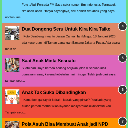
Foto : Abdi Persada FM Saya suka nonton film Indonesia. Termasuk
film anak-anak. Hanya sayangnya, dari sekian film anak yang saya
nonton, me...
Dua Dongeng Seru Untuk Kira Kira Taiko
Foto Bambang Irwanto desain Canva Hari Minggu 18 Januari 2026,
ada keseru an di Taman Lapangan Banteng Jakarta Pusat. Ada acara
me n do...
Saat Anak Minta Sesuatu
Suatu hari, saya berada sedang berjalan-jalan di sebuah mall.
Lumayan ramai, karena kebetulan hari minggu. Tidak jauh dari saya,
tampak seor...
Anak Tak Suka Dibandingkan
Kamu kok ga kayak kakak.. kakak yang pintar? Pasti ada yang
sudah pernah melihat iklan layanan masyarakat ini di televisi kan.
Tampak seor...
Pola Asuh Bisa Membuat Anak jadi NPD