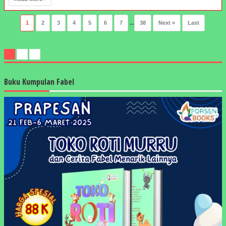
1
2
3
4
5
6
7
...
38
Next »
Last
Buku Kumpulan Fabel