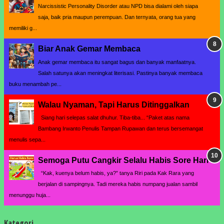
Narcissistic Personality Disorder atau NPD bisa dialami oleh siapa
saja, baik pria maupun perempuan. Dan ternyata, orang tua yang
memiliki g...
Biar Anak Gemar Membaca
Anak gemar membaca itu sangat bagus dan banyak manfaatnya.
Salah satunya akan meningkat literisasi. Pastinya banyak membaca
buku menambah pe...
Walau Nyaman, Tapi Harus Ditinggalkan
Siang hari selepas salat dhuhur. Tiba-tiba... “Paket atas nama
Bambang Irwanto Penulis Tampan Rupawan dan terus bersemangat
menulis sepa...
Semoga Putu Cangkir Selalu Habis Sore Hari
“Kak, kuenya belum habis, ya?” tanya Riri pada Kak Rara yang
berjalan di sampingnya. Tadi mereka habis numpang jualan sambil
menunggu huja...
Kategori