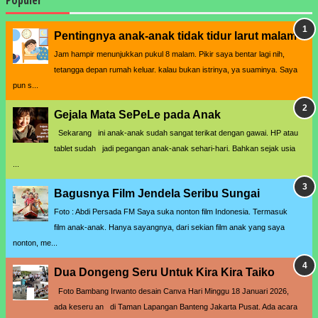
Pentingnya anak-anak tidak tidur larut malam
Jam hampir menunjukkan pukul 8 malam. Pikir saya bentar lagi nih,
tetangga depan rumah keluar. kalau bukan istrinya, ya suaminya. Saya
pun s...
Gejala Mata SePeLe pada Anak
Sekarang ini anak-anak sudah sangat terikat dengan gawai. HP atau
tablet sudah jadi pegangan anak-anak sehari-hari. Bahkan sejak usia
...
Bagusnya Film Jendela Seribu Sungai
Foto : Abdi Persada FM Saya suka nonton film Indonesia. Termasuk
film anak-anak. Hanya sayangnya, dari sekian film anak yang saya
nonton, me...
Dua Dongeng Seru Untuk Kira Kira Taiko
Foto Bambang Irwanto desain Canva Hari Minggu 18 Januari 2026,
ada keseru an di Taman Lapangan Banteng Jakarta Pusat. Ada acara