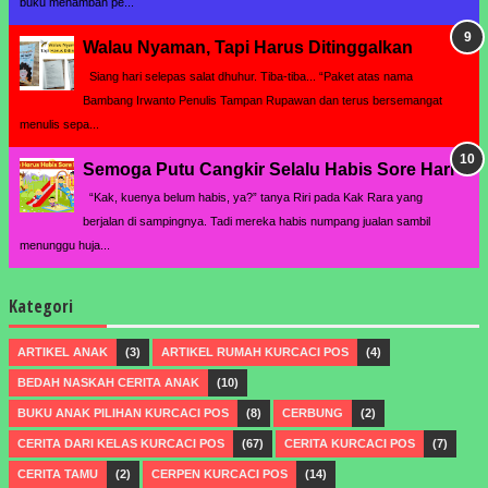
buku menambah pe...
Walau Nyaman, Tapi Harus Ditinggalkan
Siang hari selepas salat dhuhur. Tiba-tiba... “Paket atas nama
Bambang Irwanto Penulis Tampan Rupawan dan terus bersemangat
menulis sepa...
Semoga Putu Cangkir Selalu Habis Sore Hari
“Kak, kuenya belum habis, ya?” tanya Riri pada Kak Rara yang
berjalan di sampingnya. Tadi mereka habis numpang jualan sambil
menunggu huja...
Kategori
ARTIKEL ANAK
(3)
ARTIKEL RUMAH KURCACI POS
(4)
BEDAH NASKAH CERITA ANAK
(10)
BUKU ANAK PILIHAN KURCACI POS
(8)
CERBUNG
(2)
CERITA DARI KELAS KURCACI POS
(67)
CERITA KURCACI POS
(7)
CERITA TAMU
(2)
CERPEN KURCACI POS
(14)