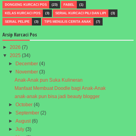
DONGENG KURCACI POS
(23)
FABEL
(1)
KELAS KURCACI POS
(3)
SERIAL KURCACI PILI DAN LIPI
(3)
SERIAL PELIPE
(3)
TIPS MENULIS CERITA ANAK
(7)
Arsip Kurcaci Pos
►
2026
(7)
▼
2025
(34)
►
December
(4)
▼
November
(3)
Anak-Anak pun Suka Kulineran
Manfaat Membuat Doodle bagi Anak-Anak
anak-anak pun bisa jadi beauty blogger
►
October
(4)
►
September
(2)
►
August
(6)
►
July
(3)