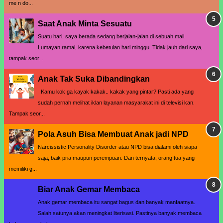
me n do...
Saat Anak Minta Sesuatu
Suatu hari, saya berada sedang berjalan-jalan di sebuah mall.
Lumayan ramai, karena kebetulan hari minggu. Tidak jauh dari saya,
tampak seor...
Anak Tak Suka Dibandingkan
Kamu kok ga kayak kakak.. kakak yang pintar? Pasti ada yang
sudah pernah melihat iklan layanan masyarakat ini di televisi kan.
Tampak seor...
Pola Asuh Bisa Membuat Anak jadi NPD
Narcissistic Personality Disorder atau NPD bisa dialami oleh siapa
saja, baik pria maupun perempuan. Dan ternyata, orang tua yang
memiliki g...
Biar Anak Gemar Membaca
Anak gemar membaca itu sangat bagus dan banyak manfaatnya.
Salah satunya akan meningkat literisasi. Pastinya banyak membaca