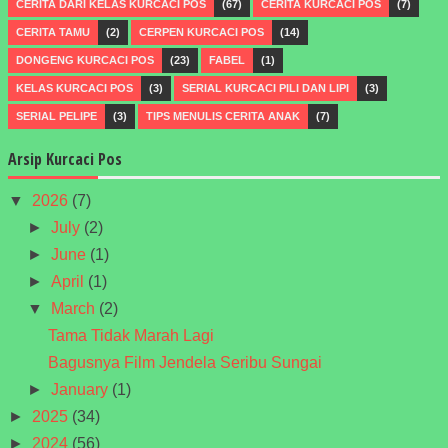
CERITA DARI KELAS KURCACI POS
(67)
CERITA KURCACI POS
(7)
CERITA TAMU
(2)
CERPEN KURCACI POS
(14)
DONGENG KURCACI POS
(23)
FABEL
(1)
KELAS KURCACI POS
(3)
SERIAL KURCACI PILI DAN LIPI
(3)
SERIAL PELIPE
(3)
TIPS MENULIS CERITA ANAK
(7)
Arsip Kurcaci Pos
▼
2026
(7)
►
July
(2)
►
June
(1)
►
April
(1)
▼
March
(2)
Tama Tidak Marah Lagi
Bagusnya Film Jendela Seribu Sungai
►
January
(1)
►
2025
(34)
►
2024
(56)