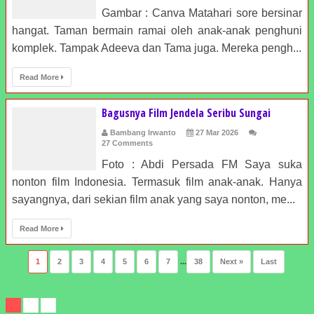
Gambar : Canva Matahari sore bersinar
hangat. Taman bermain ramai oleh anak-anak penghuni
komplek. Tampak Adeeva dan Tama juga. Mereka pengh...
Read More
Bagusnya Film Jendela Seribu Sungai
Bambang Irwanto
27 Mar 2026
27 Comments
Foto : Abdi Persada FM Saya suka
nonton film Indonesia. Termasuk film anak-anak. Hanya
sayangnya, dari sekian film anak yang saya nonton, me...
Read More
1
2
3
4
5
6
7
...
38
Next »
Last