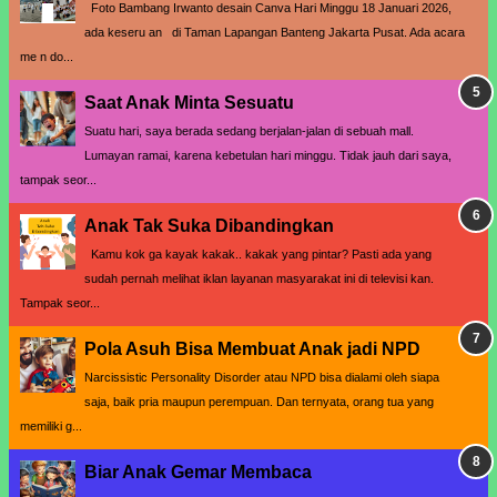
Foto Bambang Irwanto desain Canva Hari Minggu 18 Januari 2026,
ada keseru an di Taman Lapangan Banteng Jakarta Pusat. Ada acara
me n do...
Saat Anak Minta Sesuatu
Suatu hari, saya berada sedang berjalan-jalan di sebuah mall.
Lumayan ramai, karena kebetulan hari minggu. Tidak jauh dari saya,
tampak seor...
Anak Tak Suka Dibandingkan
Kamu kok ga kayak kakak.. kakak yang pintar? Pasti ada yang
sudah pernah melihat iklan layanan masyarakat ini di televisi kan.
Tampak seor...
Pola Asuh Bisa Membuat Anak jadi NPD
Narcissistic Personality Disorder atau NPD bisa dialami oleh siapa
saja, baik pria maupun perempuan. Dan ternyata, orang tua yang
memiliki g...
Biar Anak Gemar Membaca