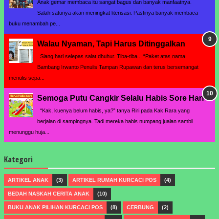
Anak gemar membaca itu sangat bagus dan banyak manfaatnya.
Salah satunya akan meningkat literisasi. Pastinya banyak membaca
buku menambah pe...
Walau Nyaman, Tapi Harus Ditinggalkan
Siang hari selepas salat dhuhur. Tiba-tiba... “Paket atas nama
Bambang Irwanto Penulis Tampan Rupawan dan terus bersemangat
menulis sepa...
Semoga Putu Cangkir Selalu Habis Sore Hari
“Kak, kuenya belum habis, ya?” tanya Riri pada Kak Rara yang
berjalan di sampingnya. Tadi mereka habis numpang jualan sambil
menunggu huja...
Kategori
ARTIKEL ANAK
(3)
ARTIKEL RUMAH KURCACI POS
(4)
BEDAH NASKAH CERITA ANAK
(10)
BUKU ANAK PILIHAN KURCACI POS
(8)
CERBUNG
(2)