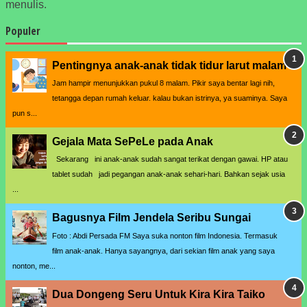
menulis.
Populer
Pentingnya anak-anak tidak tidur larut malam
Jam hampir menunjukkan pukul 8 malam. Pikir saya bentar lagi nih,
tetangga depan rumah keluar. kalau bukan istrinya, ya suaminya. Saya
pun s...
Gejala Mata SePeLe pada Anak
Sekarang ini anak-anak sudah sangat terikat dengan gawai. HP atau
tablet sudah jadi pegangan anak-anak sehari-hari. Bahkan sejak usia
...
Bagusnya Film Jendela Seribu Sungai
Foto : Abdi Persada FM Saya suka nonton film Indonesia. Termasuk
film anak-anak. Hanya sayangnya, dari sekian film anak yang saya
nonton, me...
Dua Dongeng Seru Untuk Kira Kira Taiko