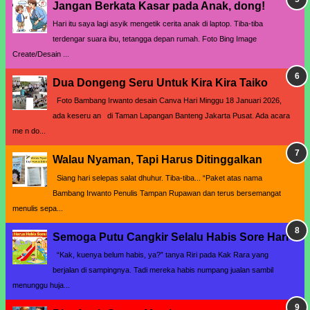
Jangan Berkata Kasar pada Anak, dong!
Hari itu saya lagi asyik mengetik cerita anak di laptop. Tiba-tiba
terdengar suara ibu, tetangga depan rumah. Foto Bing Image
Create/Desain ...
Dua Dongeng Seru Untuk Kira Kira Taiko
Foto Bambang Irwanto desain Canva Hari Minggu 18 Januari 2026,
ada keseru an di Taman Lapangan Banteng Jakarta Pusat. Ada acara
me n do...
Walau Nyaman, Tapi Harus Ditinggalkan
Siang hari selepas salat dhuhur. Tiba-tiba... “Paket atas nama
Bambang Irwanto Penulis Tampan Rupawan dan terus bersemangat
menulis sepa...
Semoga Putu Cangkir Selalu Habis Sore Hari
“Kak, kuenya belum habis, ya?” tanya Riri pada Kak Rara yang
berjalan di sampingnya. Tadi mereka habis numpang jualan sambil
menunggu huja...