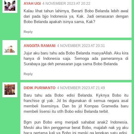
AYAH UGI
4 NOVEMBER 2023 AT 20:22
Kalau lihat tahun lahirnya, Berarti Bobo Belanda lebih awal
dari pada bjjo Indonesia ya, Kak. Jadi oenasaran dengan
Bobo Belanda apakah isinya sama, Kak?
Reply
ANGGITA RAMANI
4 NOVEMBER 2023 AT 20:31
Jujur aku baru tahu ada Bobo Belanda masyaAllah. Aku kira
hanya di Indonesia saja. Semoga ada pamerannya di
Surabaya jga deh penasaran juga sama Bobo Belanda
Reply
DIDIK PURWANTO
4 NOVEMBER 2023 AT 21:49
Baru tahu ada Bobo edisi Belanda. Kyknya Bobo itu
franchise gt yak. Jd bs digunakan di semua negara asal
membeli lisensinya. Dan bs jd Kompas Gramedia baru
membeli lisensi itu stlh Bobo edisi Belanda terbit.
Bgm pun Bobo emg menjadi sahabat anak2 Indonesia.
Meski aku bkn penggemar berat Bobo, majalah nak yg aku
baca pertama kali ya Bobo ini meski ga lengkap satu edisi.