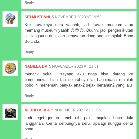
Reply
SITI MUSTIANI
5 NOVEMBER 2023 AT 19:52
Kok kayaknya seru yaahhh, jadi kayak museum atau
memang museum yaahh 😍😍😍. Duuhh, jadi pengen ikutan
liat langsung deh, dan penasaran dong sama majalah Bobo
Belanda.
Reply
NABILLA DP
5 NOVEMBER 2023 AT 21:51
menarik sekali.. sayang aku ngga bisa datang ke
pamerannya. bisa tau sejarahnya ya bagaimana majalah
bobo ini menemani banyak anak2 sejak bertahun2 yang lalu
Reply
ALDHI FAJAR
5 NOVEMBER 2023 AT 23:05
Jadi inget jaman keicl nih pak, majalah bobo dulu
langganan. Cerita cerbungnya seru. apalagi nunggu cerita
bona