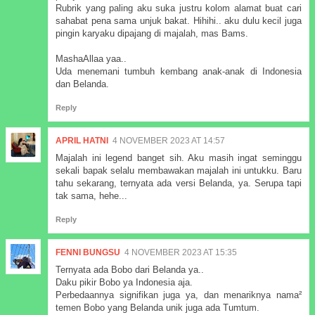
Rubrik yang paling aku suka justru kolom alamat buat cari
sahabat pena sama unjuk bakat. Hihihi.. aku dulu kecil juga
pingin karyaku dipajang di majalah, mas Bams.
MashaAllaa yaa..
Uda menemani tumbuh kembang anak-anak di Indonesia
dan Belanda.
Reply
APRIL HATNI
4 NOVEMBER 2023 AT 14:57
Majalah ini legend banget sih. Aku masih ingat seminggu
sekali bapak selalu membawakan majalah ini untukku. Baru
tahu sekarang, ternyata ada versi Belanda, ya. Serupa tapi
tak sama, hehe...
Reply
FENNI BUNGSU
4 NOVEMBER 2023 AT 15:35
Ternyata ada Bobo dari Belanda ya..
Daku pikir Bobo ya Indonesia aja.
Perbedaannya signifikan juga ya, dan menariknya nama²
temen Bobo yang Belanda unik juga ada Tumtum.