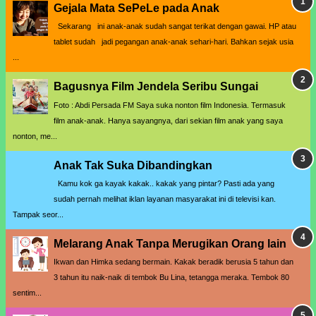
Gejala Mata SePeLe pada Anak
Sekarang ini anak-anak sudah sangat terikat dengan gawai. HP atau
tablet sudah jadi pegangan anak-anak sehari-hari. Bahkan sejak usia
...
Bagusnya Film Jendela Seribu Sungai
Foto : Abdi Persada FM Saya suka nonton film Indonesia. Termasuk
film anak-anak. Hanya sayangnya, dari sekian film anak yang saya
nonton, me...
Anak Tak Suka Dibandingkan
Kamu kok ga kayak kakak.. kakak yang pintar? Pasti ada yang
sudah pernah melihat iklan layanan masyarakat ini di televisi kan.
Tampak seor...
Melarang Anak Tanpa Merugikan Orang lain
Ikwan dan Himka sedang bermain. Kakak beradik berusia 5 tahun dan
3 tahun itu naik-naik di tembok Bu Lina, tetangga meraka. Tembok 80
sentim...