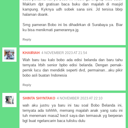
Maklum dpt gratisan baca buku dan majalah di masjid
kampung. Kyknya udh sobek sana sini. Jd tersisa bbrp
halaman doank.
Smg pameran Bobo ini bs dihadirkan di Surabaya ya. Biar
ku bisa menikmati pamerannya jg.
Reply
KHAIRIAH
4 NOVEMBER 2023 AT 21:54
Wah baru tau kalo bobo ada edisi belanda dan baru tahu
ternyata lrbih senior bpbo edisi belanda. Dengan pernak-
pernik lucu dan mendidik seperti dvd, permainan...aku pikir
bobo asli buatan Indonesia
Reply
SHINTA SHYNTAKO
4 NOVEMBER 2023 AT 22:10
wah aku justru ya baru ini tau soal Bobo Belanda ini,
ternyata ada tohhhh, memang majalah anak yang satu ini
tuh menemani masa2 kecil saya dan termasuk yg berperan
bgt buat ngelancarin baca tulisku dulu