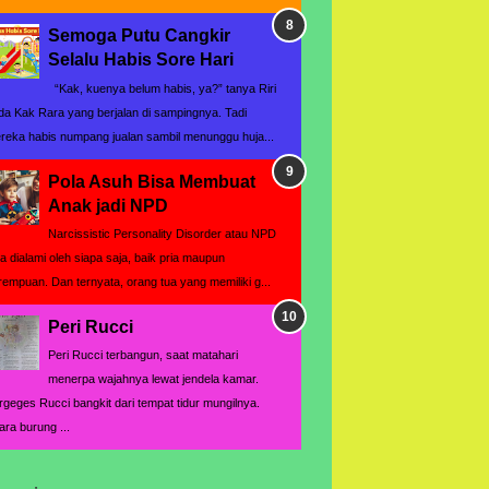
Semoga Putu Cangkir
Selalu Habis Sore Hari
“Kak, kuenya belum habis, ya?” tanya Riri
da Kak Rara yang berjalan di sampingnya. Tadi
reka habis numpang jualan sambil menunggu huja...
Pola Asuh Bisa Membuat
Anak jadi NPD
Narcissistic Personality Disorder atau NPD
sa dialami oleh siapa saja, baik pria maupun
rempuan. Dan ternyata, orang tua yang memiliki g...
Peri Rucci
Peri Rucci terbangun, saat matahari
menerpa wajahnya lewat jendela kamar.
rgeges Rucci bangkit dari tempat tidur mungilnya.
ara burung ...