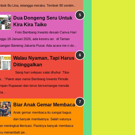
mbok Bu Lina, tetangga meraka. Tembok 80 sentim...
Dua Dongeng Seru Untuk
Kira Kira Taiko
Foto Bambang Irwanto desain Canva Hari
nggu 18 Januari 2026, ada keseru an di Taman
pangan Banteng Jakarta Pusat. Ada acara me n do...
Walau Nyaman, Tapi Harus
Ditinggalkan
Siang hari selepas salat dhuhur. Tiba-
ba... “Paket atas nama Bambang Irwanto Penulis
mpan Rupawan dan terus bersemangat menulis
pa...
Biar Anak Gemar Membaca
Anak gemar membaca itu sangat bagus
dan banyak manfaatnya. Salah satunya
an meningkat literisasi. Pastinya banyak membaca
ku menambah pe...