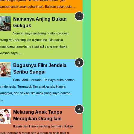
rikat dengan gawai. HP atau tablet sudah jadi
gangan anak-anak sehari-hari. Bahkan sejak usia ...
Namanya Anjing Bukan
Gukguk
Sore itu saya sedaang nonton procast
orang MC perempuan di youtube. Dia selalu
ngundang tamu-tamu inspiratif yang membuka
wasan saya. ...
Bagusnya Film Jendela
Seribu Sungai
Foto : Abdi Persada FM Saya suka nonton
lm Indonesia. Termasuk film anak-anak. Hanya
yangnya, dari sekian film anak yang saya nonton,
...
Melarang Anak Tanpa
Merugikan Orang lain
Ikwan dan Himka sedang bermain. Kakak
radik berusia 5 tahun dan 3 tahun itu naik-naik di