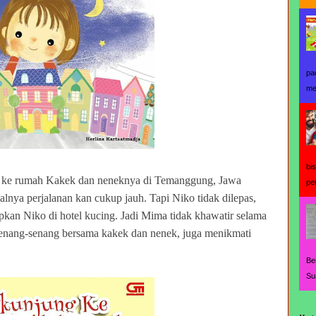
pa
me
bi
g ke rumah Kakek dan neneknya di Temanggung, Jawa
pe
lnya perjalanan kan cukup jauh. Tapi Niko tidak dilepas,
kan Niko di hotel kucing. Jadi Mima tidak khawatir selama
enang-senang bersama kakek dan nenek, juga menikmati
Be
Su