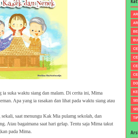
Kat
AR
AR
BE
BU
CE
CE
CE
CE
DO
KE
g ia suka waktu siang dan malam. Di cerita ini, Mima
man. Apa yang ia rasakan dan lihat pada waktu siang atau
SE
SE
 sekali, saat menungu Kak Mia pulamg sekolah, dan
TI
 Atau bagaimana saat hari gelap. Tentu saja Mima takut
gkan pada Mima.
Ars