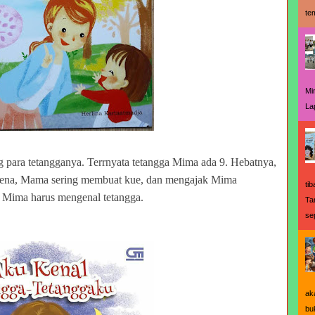
te
Mi
La
ng para tetangganya. Terrnyata tetangga Mima ada 9. Hebatnya,
erena, Mama sering membuat kue, dan mengajak Mima
ti
 Mima harus mengenal tetangga.
Ta
se
ak
bu