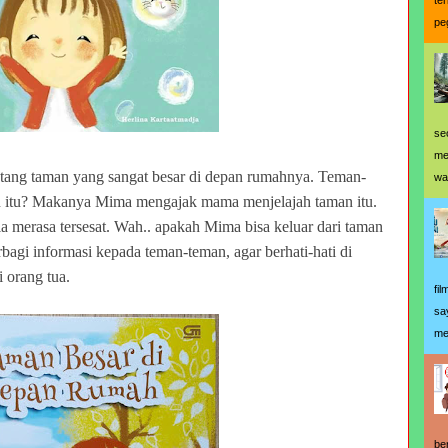
te
pe
se
me
entang taman yang sangat besar di depan rumahnya. Teman-
wa
man itu? Makanya Mima mengajak mama menjelajah taman itu.
a merasa tersesat. Wah.. apakah Mima bisa keluar dari taman
erbagi informasi kepada teman-teman, agar berhati-hati di
 orang tua.
fi
sa
me
be