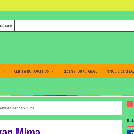
CLAIMER
S
CERITA KURCACI POS
RESENSI BUKU ANAK
PENULIS CERITA
Kenalan dengan Mima
Buk
ngan Mima