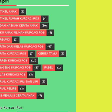
egori
TIKEL ANAK
(3)
TIKEL RUMAH KURCACI POS
(4)
DAH NASKAH CERITA ANAK
(10)
KU ANAK PILIHAN KURCACI POS
(8)
RBUNG
(2)
RITA DARI KELAS KURCACI POS
(67)
RITA KURCACI POS
(7)
CERITA TAMU
(2)
RPEN KURCACI POS
(14)
NGENG KURCACI POS
(23)
FABEL
(1)
LAS KURCACI POS
(3)
RIAL KURCACI PILI DAN LIPI
(3)
RIAL PELIPE
(3)
PS MENULIS CERITA ANAK
(7)
ip Kurcaci Pos