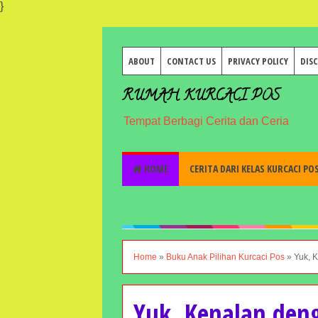
}
ABOUT
CONTACT US
PRIVACY POLICY
DIS
RUMAH KURCACI POS
Tempat Berbagi Cerita dan Ceria
HOME
CERITA DARI KELAS KURCACI PO
Home
»
Buku Anak Pilihan Kurcaci Pos
»
Yuk, 
Yuk, Kenalan de