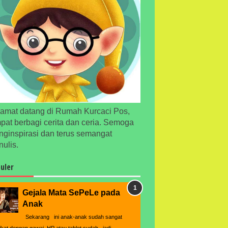
amat datang di Rumah Kurcaci Pos,
pat berbagi cerita dan ceria. Semoga
ginspirasi dan terus semangat
ulis.
uler
Gejala Mata SePeLe pada
Anak
Sekarang ini anak-anak sudah sangat