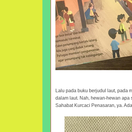
Lalu pada buku berjudul laut, pada ma
dalam laut. Nah, hewan-hewan apa s
Sahabat Kurcaci Penasaran, ya. Ada