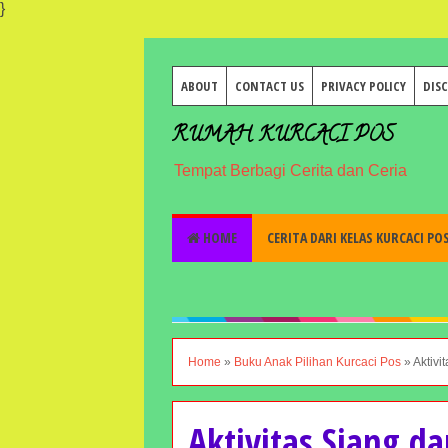
}
ABOUT
CONTACT US
PRIVACY POLICY
DIS
RUMAH KURCACI POS
Tempat Berbagi Cerita dan Ceria
HOME
CERITA DARI KELAS KURCACI PO
Home
»
Buku Anak Pilihan Kurcaci Pos
»
Aktivi
Aktivitas Siang d