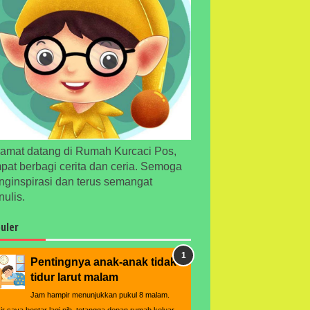
amat datang di Rumah Kurcaci Pos,
pat berbagi cerita dan ceria. Semoga
ginspirasi dan terus semangat
ulis.
uler
Pentingnya anak-anak tidak
tidur larut malam
Jam hampir menunjukkan pukul 8 malam.