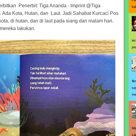
Pi
rbitkan Penerbit: Tiga Ananda - Imprint @Tiga
ka
uku. Ada Kota, Hutan, dan Laut. Jadi Sahabat Kurcaci Pos
 kota, di hutan, dan di laut pada siang dan malam hari.
 mereka lakukan.
te
pe
fi
sa
me
Mi
La