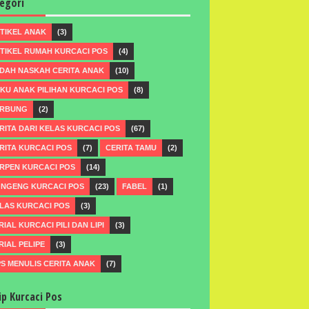
egori
TIKEL ANAK
(3)
TIKEL RUMAH KURCACI POS
(4)
DAH NASKAH CERITA ANAK
(10)
KU ANAK PILIHAN KURCACI POS
(8)
RBUNG
(2)
RITA DARI KELAS KURCACI POS
(67)
RITA KURCACI POS
(7)
CERITA TAMU
(2)
RPEN KURCACI POS
(14)
NGENG KURCACI POS
(23)
FABEL
(1)
LAS KURCACI POS
(3)
RIAL KURCACI PILI DAN LIPI
(3)
RIAL PELIPE
(3)
PS MENULIS CERITA ANAK
(7)
ip Kurcaci Pos