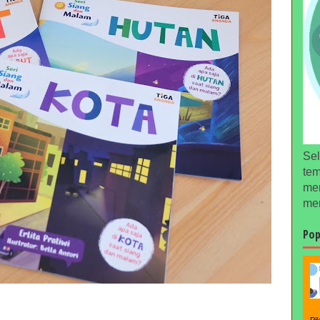
Sel
tem
men
men
Pop