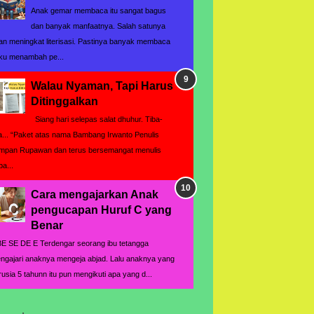
Anak gemar membaca itu sangat bagus
dan banyak manfaatnya. Salah satunya
an meningkat literisasi. Pastinya banyak membaca
ku menambah pe...
Walau Nyaman, Tapi Harus
Ditinggalkan
Siang hari selepas salat dhuhur. Tiba-
ba... “Paket atas nama Bambang Irwanto Penulis
mpan Rupawan dan terus bersemangat menulis
pa...
Cara mengajarkan Anak
pengucapan Huruf C yang
Benar
BE SE DE E Terdengar seorang ibu tetangga
ngajari anaknya mengeja abjad. Lalu anaknya yang
rusia 5 tahunn itu pun mengikuti apa yang d...