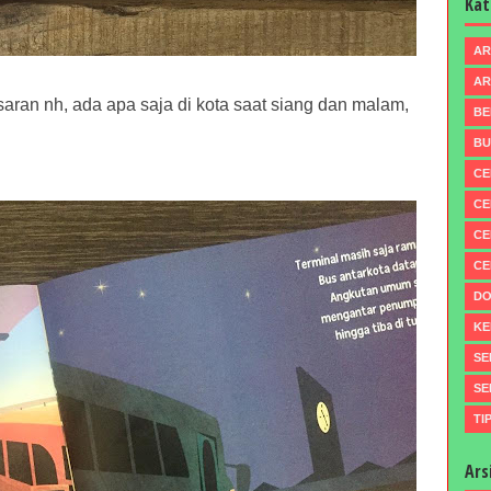
Kat
AR
AR
aran nh, ada apa saja di kota saat siang dan malam,
BE
BU
CE
CE
CE
CE
DO
KE
SE
SE
TI
Ars