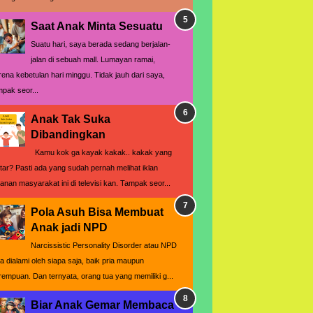
Saat Anak Minta Sesuatu
Suatu hari, saya berada sedang berjalan-
jalan di sebuah mall. Lumayan ramai,
rena kebetulan hari minggu. Tidak jauh dari saya,
mpak seor...
Anak Tak Suka
Dibandingkan
Kamu kok ga kayak kakak.. kakak yang
ntar? Pasti ada yang sudah pernah melihat iklan
yanan masyarakat ini di televisi kan. Tampak seor...
Pola Asuh Bisa Membuat
Anak jadi NPD
Narcissistic Personality Disorder atau NPD
sa dialami oleh siapa saja, baik pria maupun
rempuan. Dan ternyata, orang tua yang memiliki g...
Biar Anak Gemar Membaca