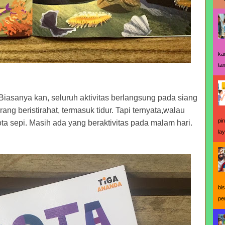
ka
ta
 Biasanya kan, seluruh aktivitas berlangsung pada siang
ang beristirahat, termasuk tidur. Tapi ternyata,walau
pi
ota sepi. Masih ada yang beraktivitas pada malam hari.
la
bi
pe