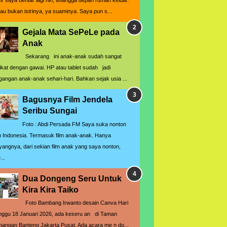
kir saya bentar lagi nih, tetangga depan rumah keluar.
lau bukan istrinya, ya suaminya. Saya pun s...
Gejala Mata SePeLe pada
Anak
Sekarang ini anak-anak sudah sangat
rikat dengan gawai. HP atau tablet sudah jadi
gangan anak-anak sehari-hari. Bahkan sejak usia ...
Bagusnya Film Jendela
Seribu Sungai
Foto : Abdi Persada FM Saya suka nonton
lm Indonesia. Termasuk film anak-anak. Hanya
yangnya, dari sekian film anak yang saya nonton,
...
Dua Dongeng Seru Untuk
Kira Kira Taiko
Foto Bambang Irwanto desain Canva Hari
nggu 18 Januari 2026, ada keseru an di Taman
pangan Banteng Jakarta Pusat. Ada acara me n do...