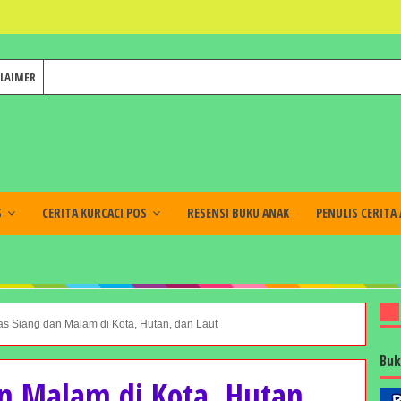
CLAIMER
S
CERITA KURCACI POS
RESENSI BUKU ANAK
PENULIS CERITA
tas Siang dan Malam di Kota, Hutan, dan Laut
Buk
an Malam di Kota, Hutan,