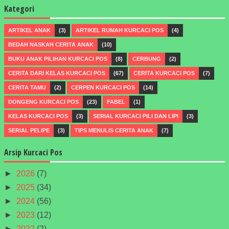
Kategori
ARTIKEL ANAK
(3)
ARTIKEL RUMAH KURCACI POS
(4)
BEDAH NASKAH CERITA ANAK
(10)
BUKU ANAK PILIHAN KURCACI POS
(8)
CERBUNG
(2)
CERITA DARI KELAS KURCACI POS
(67)
CERITA KURCACI POS
(7)
CERITA TAMU
(2)
CERPEN KURCACI POS
(14)
DONGENG KURCACI POS
(23)
FABEL
(1)
KELAS KURCACI POS
(3)
SERIAL KURCACI PILI DAN LIPI
(3)
SERIAL PELIPE
(3)
TIPS MENULIS CERITA ANAK
(7)
Arsip Kurcaci Pos
►
2026
(7)
►
2025
(34)
►
2024
(56)
►
2023
(12)
►
2022
(2)