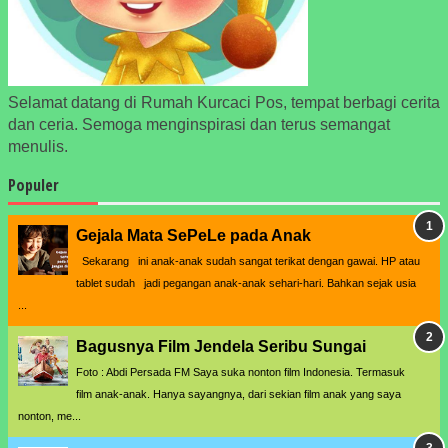
Selamat datang di Rumah Kurcaci Pos, tempat berbagi cerita
dan ceria. Semoga menginspirasi dan terus semangat
menulis.
Populer
Gejala Mata SePeLe pada Anak
Sekarang ini anak-anak sudah sangat terikat dengan gawai. HP atau
tablet sudah jadi pegangan anak-anak sehari-hari. Bahkan sejak usia
...
Bagusnya Film Jendela Seribu Sungai
Foto : Abdi Persada FM Saya suka nonton film Indonesia. Termasuk
film anak-anak. Hanya sayangnya, dari sekian film anak yang saya
nonton, me...