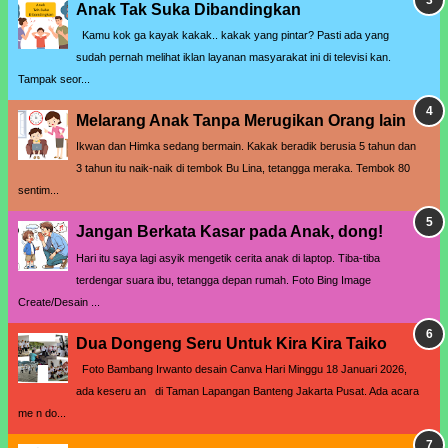
Anak Tak Suka Dibandingkan
Kamu kok ga kayak kakak.. kakak yang pintar? Pasti ada yang
sudah pernah melihat iklan layanan masyarakat ini di televisi kan.
Tampak seor...
Melarang Anak Tanpa Merugikan Orang lain
Ikwan dan Himka sedang bermain. Kakak beradik berusia 5 tahun dan
3 tahun itu naik-naik di tembok Bu Lina, tetangga meraka. Tembok 80
sentim...
Jangan Berkata Kasar pada Anak, dong!
Hari itu saya lagi asyik mengetik cerita anak di laptop. Tiba-tiba
terdengar suara ibu, tetangga depan rumah. Foto Bing Image
Create/Desain ...
Dua Dongeng Seru Untuk Kira Kira Taiko
Foto Bambang Irwanto desain Canva Hari Minggu 18 Januari 2026,
ada keseru an di Taman Lapangan Banteng Jakarta Pusat. Ada acara
me n do...