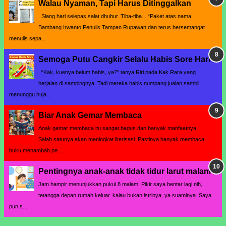
Walau Nyaman, Tapi Harus Ditinggalkan
Siang hari selepas salat dhuhur. Tiba-tiba... “Paket atas nama
Bambang Irwanto Penulis Tampan Rupawan dan terus bersemangat
menulis sepa...
Semoga Putu Cangkir Selalu Habis Sore Hari
“Kak, kuenya belum habis, ya?” tanya Riri pada Kak Rara yang
berjalan di sampingnya. Tadi mereka habis numpang jualan sambil
menunggu huja...
Biar Anak Gemar Membaca
Anak gemar membaca itu sangat bagus dan banyak manfaatnya.
Salah satunya akan meningkat literisasi. Pastinya banyak membaca
buku menambah pe...
Pentingnya anak-anak tidak tidur larut malam
Jam hampir menunjukkan pukul 8 malam. Pikir saya bentar lagi nih,
tetangga depan rumah keluar. kalau bukan istrinya, ya suaminya. Saya
pun s...