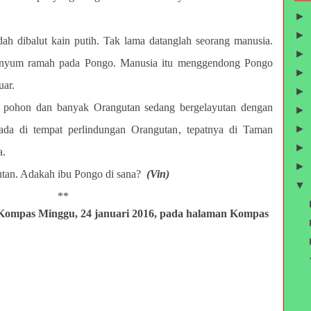
►
►
dah dibalut kain putih. Tak lama datanglah seorang manusia.
►
rsenyum ramah pada Pongo. Manusia itu menggendong Pongo
►
ar.
►
 pohon dan banyak Orangutan sedang bergelayutan dengan
►
►
ada di tempat perlindungan Orangutan, tepatnya di Taman
►
a.
►
utan. Adakah ibu Pongo di sana?
(Vin)
▼
**
n Kompas Minggu, 24 januari 2016, pada halaman Kompas