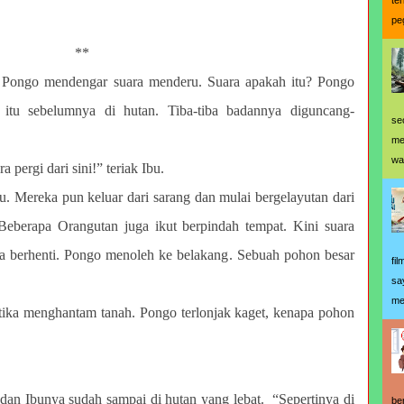
te
pe
**
 Pongo mendengar suara menderu. Suara apakah itu? Pongo
 itu sebelumnya di hutan. Tiba-tiba badannya diguncang-
se
me
wa
 pergi dari sini!” teriak Ibu.
u. Mereka pun keluar dari sarang dan mulai bergelayutan dari
eberapa Orangutan juga ikut berpindah tempat. Kini suara
 berhenti. Pongo menoleh ke belakang. Sebuah pohon besar
fi
sa
me
tika menghantam tanah. Pongo terlonjak kaget, kenapa pohon
an Ibunya sudah sampai di hutan yang lebat. “Sepertinya di
be