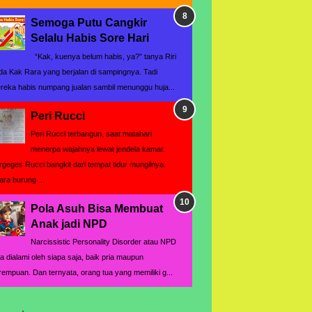
Semoga Putu Cangkir
Selalu Habis Sore Hari
“Kak, kuenya belum habis, ya?” tanya Riri
da Kak Rara yang berjalan di sampingnya. Tadi
reka habis numpang jualan sambil menunggu huja...
Peri Rucci
Peri Rucci terbangun, saat matahari
menerpa wajahnya lewat jendela kamar.
rgeges Rucci bangkit dari tempat tidur mungilnya.
ara burung ...
Pola Asuh Bisa Membuat
Anak jadi NPD
Narcissistic Personality Disorder atau NPD
sa dialami oleh siapa saja, baik pria maupun
rempuan. Dan ternyata, orang tua yang memiliki g...