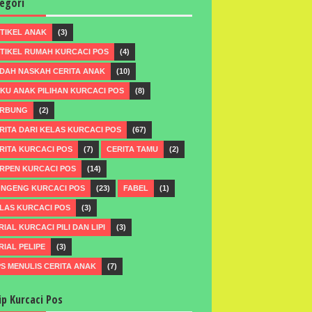
egori
TIKEL ANAK
(3)
TIKEL RUMAH KURCACI POS
(4)
DAH NASKAH CERITA ANAK
(10)
KU ANAK PILIHAN KURCACI POS
(8)
RBUNG
(2)
RITA DARI KELAS KURCACI POS
(67)
RITA KURCACI POS
(7)
CERITA TAMU
(2)
RPEN KURCACI POS
(14)
NGENG KURCACI POS
(23)
FABEL
(1)
LAS KURCACI POS
(3)
RIAL KURCACI PILI DAN LIPI
(3)
RIAL PELIPE
(3)
PS MENULIS CERITA ANAK
(7)
ip Kurcaci Pos