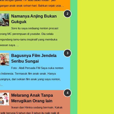
rikat dengan gawai. HP atau tablet sudah jadi
gangan anak-anak sehari-hari. Bahkan sejak usia ...
Namanya Anjing Bukan
Gukguk
Sore itu saya sedaang nonton procast
orang MC perempuan di youtube. Dia selalu
ngundang tamu-tamu inspiratif yang membuka
wasan saya. ...
Bagusnya Film Jendela
Seribu Sungai
Foto : Abdi Persada FM Saya suka nonton
lm Indonesia. Termasuk film anak-anak. Hanya
yangnya, dari sekian film anak yang saya nonton,
...
Melarang Anak Tanpa
Merugikan Orang lain
Ikwan dan Himka sedang bermain. Kakak
radik berusia 5 tahun dan 3 tahun itu naik-naik di