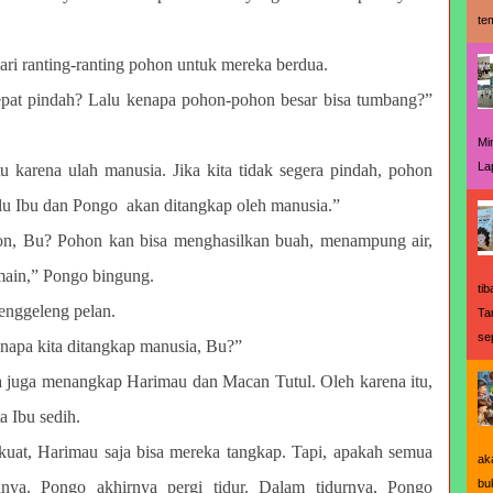
te
ri ranting-ranting pohon untuk mereka berdua.
cepat pindah? Lalu kenapa pohon-pohon besar bisa tumbang?”
Mi
La
u karena ulah manusia. Jika kita tidak segera pindah, pohon
alu Ibu dan Pongo akan ditangkap oleh manusia.”
, Bu? Pohon kan bisa menghasilkan buah, menampung air,
main,” Pongo bingung.
ti
enggeleng pelan.
Ta
se
napa kita ditangkap manusia, Bu?”
a juga menangkap Harimau dan Macan Tutul. Oleh karena itu,
a Ibu sedih.
t kuat, Harimau saja bisa mereka tangkap. Tapi, apakah semua
ak
bu
anya. Pongo akhirnya pergi tidur. Dalam tidurnya, Pongo