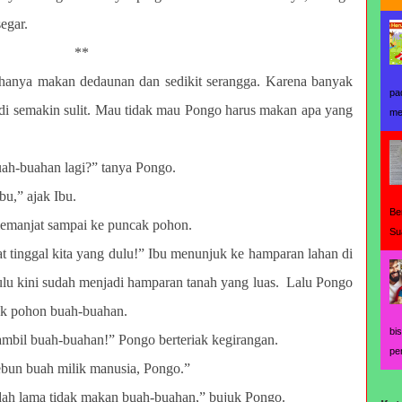
egar.
**
hanya makan dedaunan dan sedikit serangga. Karena banyak
pa
di semakin sulit. Mau tidak mau Pongo harus makan apa yang
me
ah-buahan lagi?” tanya Pongo.
bu,” ajak Ibu.
Be
emanjat sampai ke puncak pohon.
Su
mpat tinggal kita yang dulu!” Ibu menunjuk ke hamparan lahan di
ulu kini sudah menjadi hamparan tanah yang luas. Lalu Pongo
yak pohon buah-buahan.
bi
gambil buah-buahan!” Pongo berteriak kegirangan.
pe
kebun buah milik manusia, Pongo.”
dah lama tidak makan buah-buahan,” bujuk Pongo.