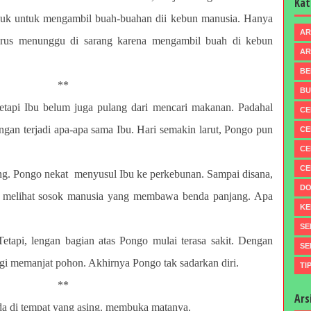
Kat
ujuk untuk mengambil buah-buahan dii kebun manusia. Hanya
AR
harus menunggu di sarang karena mengambil buah di kebun
AR
BE
**
BU
tapi Ibu belum juga pulang dari mencari makanan. Padahal
CE
angan terjadi apa-apa sama Ibu. Hari semakin larut, Pongo pun
CE
CE
CE
ng. Pongo nekat menyusul Ibu ke perkebunan. Sampai disana,
DO
h melihat sosok manusia yang membawa benda panjang. Apa
KE
SE
 Tetapi, lengan bagian atas Pongo mulai terasa sakit. Dengan
SE
agi memanjat pohon. Akhirnya Pongo tak sadarkan diri.
TI
**
Ars
a di tempat yang asing. membuka matanya.