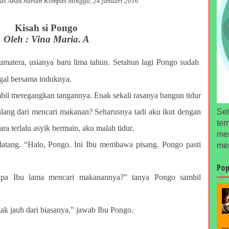
as Anak harian Kompas Minggu, 24 januari 2016
Kisah si Pongo
Oleh : Vina Maria. A
matera, usianya baru lima
tahun. Setahun lagi Pongo sudah
gal bersama induknya.
il meregangkan tangannya. Enak sekali rasanya bangun tidur
ulang dari mencari makanan? Seharusnya tadi aku ikut dengan
Sel
tem
ra terlalu asyik bermain, aku malah tidur.
men
atang. “Halo, Pongo. Ini Ibu membawa pisang. Pongo pasti
men
Pop
pa Ibu lama mencari makanannya?” tanya Pongo sambil
gak jauh dari biasanya,” jawab Ibu Pongo.