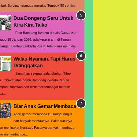
mbok Bu Lina, tetangga meraka. Tembok 80 sentim...
Dua Dongeng Seru Untuk
Kira Kira Taiko
Foto Bambang Irwanto desain Canva Hari
nggu 18 Januari 2026, ada keseru an di Taman
pangan Banteng Jakarta Pusat. Ada acara me n do...
Walau Nyaman, Tapi Harus
Ditinggalkan
Siang hari selepas salat dhuhur. Tiba-
ba... “Paket atas nama Bambang Irwanto Penulis
mpan Rupawan dan terus bersemangat menulis
pa...
Biar Anak Gemar Membaca
Anak gemar membaca itu sangat bagus
dan banyak manfaatnya. Salah satunya
an meningkat literisasi. Pastinya banyak membaca
ku menambah pe...