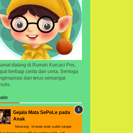
amat datang di Rumah Kurcaci Pos,
pat berbagi cerita dan ceria. Semoga
ginspirasi dan terus semangat
ulis.
uler
Gejala Mata SePeLe pada
Anak
Sekarang ini anak-anak sudah sangat