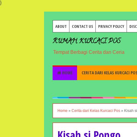
}
ABOUT
CONTACT US
PRIVACY POLICY
DIS
RUMAH KURCACI POS
Tempat Berbagi Cerita dan Ceria
HOME
CERITA DARI KELAS KURCACI PO
Home
»
Cerita dari Kelas Kurcaci Pos
»
Kisah s
Kisah si Pongo