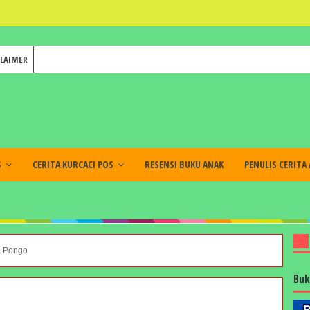
CLAIMER
S
CERITA KURCACI POS
RESENSI BUKU ANAK
PENULIS CERITA
i Pongo
Buk