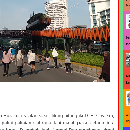
la
be
te
Mi
La
an
i Pos harus jalan kaki. Hitung-hitung ikut CFD. Iya sih,
de
pakai pakaian olahraga, tapi malah pakai celana jins.