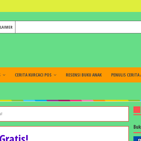
CLAIMER
S
CERITA KURCACI POS
RESENSI BUKU ANAK
PENULIS CERITA
s!
Buk
Gratis!