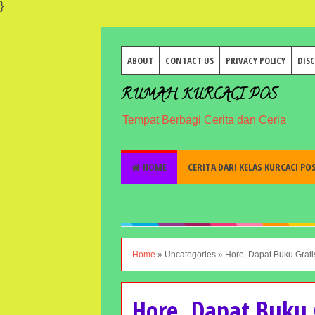
}
ABOUT
CONTACT US
PRIVACY POLICY
DIS
RUMAH KURCACI POS
Tempat Berbagi Cerita dan Ceria
HOME
CERITA DARI KELAS KURCACI PO
Home
»
Uncategories
»
Hore, Dapat Buku Grati
Hore, Dapat Buku 