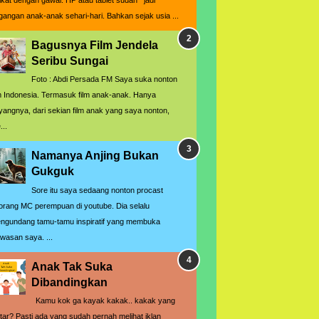
rikat dengan gawai. HP atau tablet sudah jadi
gangan anak-anak sehari-hari. Bahkan sejak usia ...
Bagusnya Film Jendela
Seribu Sungai
Foto : Abdi Persada FM Saya suka nonton
lm Indonesia. Termasuk film anak-anak. Hanya
yangnya, dari sekian film anak yang saya nonton,
...
Namanya Anjing Bukan
Gukguk
Sore itu saya sedaang nonton procast
orang MC perempuan di youtube. Dia selalu
ngundang tamu-tamu inspiratif yang membuka
wasan saya. ...
Anak Tak Suka
Dibandingkan
Kamu kok ga kayak kakak.. kakak yang
ntar? Pasti ada yang sudah pernah melihat iklan