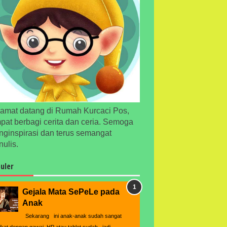
amat datang di Rumah Kurcaci Pos,
pat berbagi cerita dan ceria. Semoga
ginspirasi dan terus semangat
ulis.
uler
Gejala Mata SePeLe pada
Anak
Sekarang ini anak-anak sudah sangat