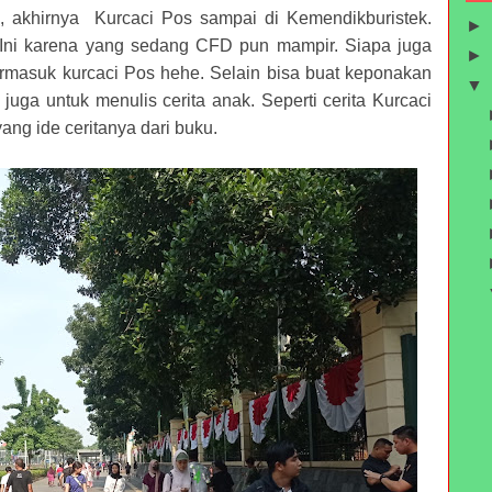
n, akhirnya Kurcaci Pos sampai di Kemendikburistek.
►
 Ini karena yang sedang CFD pun mampir. Siapa juga
►
ermasuk kurcaci Pos hehe. Selain bisa buat keponakan
▼
 juga untuk menulis cerita anak. Seperti cerita Kurcaci
ng ide ceritanya dari buku.