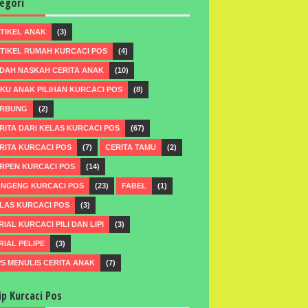
egori
TIKEL ANAK
(3)
TIKEL RUMAH KURCACI POS
(4)
DAH NASKAH CERITA ANAK
(10)
KU ANAK PILIHAN KURCACI POS
(8)
RBUNG
(2)
RITA DARI KELAS KURCACI POS
(67)
RITA KURCACI POS
(7)
CERITA TAMU
(2)
RPEN KURCACI POS
(14)
NGENG KURCACI POS
(23)
FABEL
(1)
LAS KURCACI POS
(3)
RIAL KURCACI PILI DAN LIPI
(3)
RIAL PELIPE
(3)
PS MENULIS CERITA ANAK
(7)
ip Kurcaci Pos