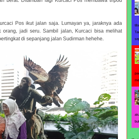
n berat. Ditambah lagi Kurcaci Pos membawa tripod
urcaci Pos ikut jalan saja. Lumayan ya, jaraknya ada
ti
 orang, jadi seru. Sambil jalan, Kurcaci bisa melihat
Ta
rtingkat di sepanjang jalan Sudirman hehehe.
se
pa
me
ak
bu