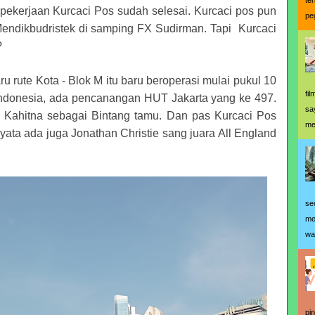
te
 pekerjaan Kurcaci Pos sudah selesai. Kurcaci pos pun
pe
ndikbudristek di samping FX Sudirman. Tapi Kurcaci
?
u rute Kota - Blok M itu baru beroperasi mulai pukul 10
fi
Indonesia, ada pencanangan HUT Jakarta yang ke 497.
sa
a Kahitna sebagai Bintang tamu. Dan pas Kurcaci Pos
me
nyata ada juga Jonathan Christie sang juara All England
se
me
wa
pi