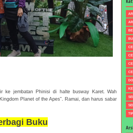
Kat
AR
AR
BE
BU
CE
CE
CE
CE
DO
KE
 ke jembatan Phinisi di halte busway Karet. Wah
SE
 "Kingdom Planet of the Apes". Ramai, dan harus sabar
SE
TI
erbagi Buku
Ars