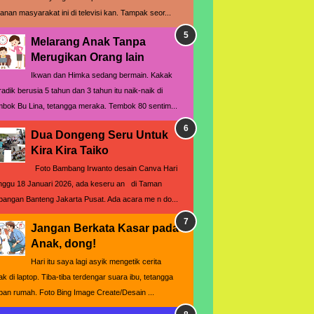
yanan masyarakat ini di televisi kan. Tampak seor...
Melarang Anak Tanpa
Merugikan Orang lain
Ikwan dan Himka sedang bermain. Kakak
radik berusia 5 tahun dan 3 tahun itu naik-naik di
mbok Bu Lina, tetangga meraka. Tembok 80 sentim...
Dua Dongeng Seru Untuk
Kira Kira Taiko
Foto Bambang Irwanto desain Canva Hari
nggu 18 Januari 2026, ada keseru an di Taman
pangan Banteng Jakarta Pusat. Ada acara me n do...
Jangan Berkata Kasar pada
Anak, dong!
Hari itu saya lagi asyik mengetik cerita
ak di laptop. Tiba-tiba terdengar suara ibu, tetangga
pan rumah. Foto Bing Image Create/Desain ...