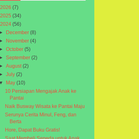
2026
(7)
2025
(34)
2024
(56)
►
December
(8)
►
November
(4)
►
October
(5)
►
September
(2)
►
August
(2)
►
July
(2)
▼
May
(10)
10 Persiapan Mengajak Anak ke
Pantai
Naik Busway Wisata ke Pantai Maju
Serunya Cerita Minul, Feng, dan
Berta
Hore, Dapat Buku Gratis!
Saat Membeli Sepeda untuk Anak