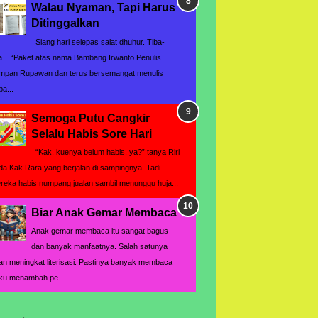
Walau Nyaman, Tapi Harus
Ditinggalkan
Siang hari selepas salat dhuhur. Tiba-
ba... “Paket atas nama Bambang Irwanto Penulis
mpan Rupawan dan terus bersemangat menulis
pa...
Semoga Putu Cangkir
Selalu Habis Sore Hari
“Kak, kuenya belum habis, ya?” tanya Riri
da Kak Rara yang berjalan di sampingnya. Tadi
reka habis numpang jualan sambil menunggu huja...
Biar Anak Gemar Membaca
Anak gemar membaca itu sangat bagus
dan banyak manfaatnya. Salah satunya
an meningkat literisasi. Pastinya banyak membaca
ku menambah pe...